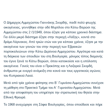
Ο ∆ήµαρχος Αµµοχώστου Γιαννάκης Σκορδής, παιδί πολύ φτωχής
οικογένειας, γεννήθηκε στην οδό Μυρτίλου στο Κάτω Βαρώσι της
Αµµοχώστου στις 2 /1/1949, όπου έζησε για κάποιο χρονικό διάστηµα.
Για άλλο µικρό διάστηµα έζησε στην περιοχή «Λάξης», κοντά στο
δρόµο Λάρνακας. Από τριών ετών και για κάποια χρόνια, έζησε µε την
οικογένεια των γονιών του στην περιοχή των Εβραικών
πορτοκαλεώνων στην Κάτω ∆ερύνεια Αµµοχώστου. Αργότερα και κατά
τη διάρκεια των σπουδών του στη Βουλγαρία, µόνιµος τόπος διαµονής
του έγινε ξανά το Κάτω Βαρώσι, όπου κατοικούσε και η υπόλοιπη
οικογένεια. Γονείς του είναι ο Προκόπης και η Λαζαρού Σκορδή,
άνθρωποι µε ενεργό ανάµειξη στα κοινά και τους εργατικούς αγώνες
του Κυπριακού Λαού.
Μετά από τρία χρόνια φοίτησης στο Β΄ Γυµνάσιο Αµµοχώστου συνέχισε
τη µάθηση στο Πρακτικό Τµήµα του Α΄ Γυµνασίου Αµµοχώστου. Μετά
από την αποφοίτηση του υπηρέτησε την στρατιωτική του θητεία στην
Εθνική Φρουρά.
Το 1968 αναχώρησε στη Σόφια Βουλγαρίας, όπου σπούδασε και πήρε