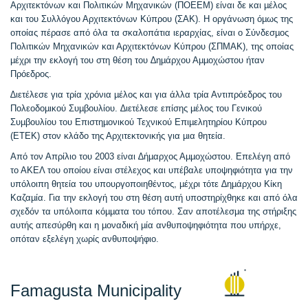
Αρχιτεκτόνων και Πολιτικών Μηχανικών (ΠΟΕΕΜ) είναι δε και µέλος
και του Συλλόγου Αρχιτεκτόνων Κύπρου (ΣΑΚ). Η οργάνωση όµως της
οποίας πέρασε από όλα τα σκαλοπάτια ιεραρχίας, είναι ο Σύνδεσµος
Πολιτικών Μηχανικών και Αρχιτεκτόνων Κύπρου (ΣΠΜΑΚ), της οποίας
µέχρι την εκλογή του στη θέση του ∆ηµάρχου Αµµοχώστου ήταν
Πρόεδρος.
∆ιετέλεσε για τρία χρόνια µέλος και για άλλα τρία Αντιπρόεδρος του
Πολεοδοµικού Συµβουλίου. ∆ιετέλεσε επίσης µέλος του Γενικού
Συµβουλίου του Επιστηµονικού Τεχνικού Επιµελητηρίου Κύπρου
(ΕΤΕΚ) στον κλάδο της Αρχιτεκτονικής για µια θητεία.
Από τον Απρίλιο του 2003 είναι ∆ήµαρχος Αµµοχώστου. Επελέγη από
το ΑΚΕΛ του οποίου είναι στέλεχος και υπέβαλε υποψηφιότητα για την
υπόλοιπη θητεία του υπουργοποιηθέντος, µέχρι τότε ∆ηµάρχου Κίκη
Καζαµία. Για την εκλογή του στη θέση αυτή υποστηρίχθηκε και από όλα
σχεδόν τα υπόλοιπα κόµµατα του τόπου. Σαν αποτέλεσµα της στήριξης
αυτής απεσύρθη και η µοναδική µία ανθυποψηφιότητα που υπήρχε,
οπόταν εξελέγη χωρίς ανθυποψήφιο.
Famagusta Municipality