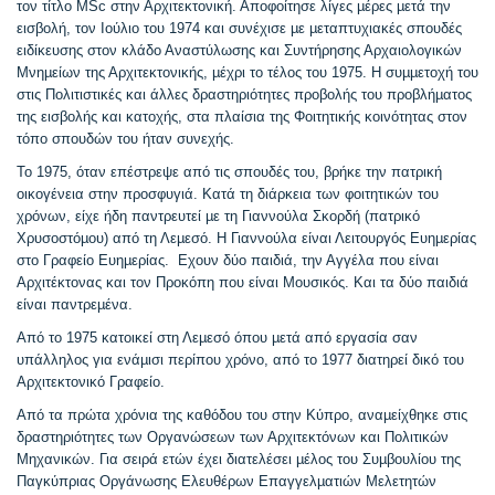
τον τίτλο
MSc
στην Αρχιτεκτονική. Αποφοίτησε λίγες µέρες µετά την
εισβολή, τον Ιούλιο του 1974 και συνέχισε µε µεταπτυχιακές σπουδές
ειδίκευσης στον κλάδο Αναστύλωσης και Συντήρησης Αρχαιολογικών
Μνηµείων της Αρχιτεκτονικής, µέχρι το τέλος του 1975. Η συµµετοχή του
στις Πολιτιστικές και άλλες δραστηριότητες προβολής του προβλήµατος
της εισβολής και κατοχής, στα πλαίσια της Φοιτητικής κοινότητας στον
τόπο σπουδών του ήταν συνεχής.
Το 1975, όταν επέστρεψε από τις σπουδές του, βρήκε την πατρική
οικογένεια στην προσφυγιά. Κατά τη διάρκεια των φοιτητικών του
χρόνων, είχε ήδη παντρευτεί µε τη Γιαννούλα Σκορδή (πατρικό
Χρυσοστόµου) από τη Λεµεσό. Η Γιαννούλα είναι Λειτουργός Ευηµερίας
στο Γραφείο Ευηµερίας. Εχουν δύο παιδιά, την Αγγέλα που είναι
Αρχιτέκτονας και τον Προκόπη που είναι Μουσικός. Και τα δύο παιδιά
είναι παντρεµένα.
Από το 1975 κατοικεί στη Λεµεσό όπου µετά από εργασία σαν
υπάλληλος για ενάµισι περίπου χρόνο, από το 1977 διατηρεί δικό του
Αρχιτεκτονικό Γραφείο.
Από τα πρώτα χρόνια της καθόδου του στην Κύπρο, αναµείχθηκε στις
δραστηριότητες των Οργανώσεων των Αρχιτεκτόνων και Πολιτικών
Μηχανικών. Για σειρά ετών έχει διατελέσει µέλος του Συµβουλίου της
Παγκύπριας Οργάνωσης Ελευθέρων Επαγγελµατιών Μελετητών