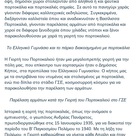
όψη, δημόσιοι χώροι στολίζονταν από αληθινά ή και ψεύτικα
πορτοκάλια και πορτοκαλιές σημαίες. Σε αυτό το πανηγύρι χαράς
γίνονταν διάφορες καλλιτεχνικές εκδηλώσεις. Συγκεκριμένα,
διεξάγονταν καλλιστεία όπου και αναδεικνυόταν η Βασίλισσα
Πορτοκαλιά, γίνονταν παρελάσεις αρμάτων από πορτοκάλια και
χοροί σε διάφορα ξενοδοχεία όπου χιλιάδες ντόπιοι και ξένοι
παρακολουθούσαν με χαρά τη γιορτή του πορτοκαλιού.
Το Ελληνικό Γυμνάσιο και το πάρκο διακοσμημένο με πορτοκάλια
Η Γιορτή του Πορτοκαλιού ήταν μια μεγαλοπρεπής γιορτή για την
πόλη μας, που επίκεντρο των εορτασμών ήταν ο Δημόσιος
Κήπος, στα προπύλαια του Ελληνικού Γυμνασίου. Ο κήπος μας
με τα σιντριβάνια του ντυμένος και στολισμένος με πορτοκάλια,
ενώ πιο δίπλα στο στάδιο ΓΣΕ, κοσμοσυρροή κόσμου για να
παρακολουθήσει την παρέλαση των αρμάτων.
Παρέλαση αρμάτων κατά την Γιορτή του Πορτοκαλιού στο ΓΣΕ
Ιστορικά η εορτή της πορτοκαλιάς, όπως την ονόμασε ο
εμπνευστής, ο γεωπόνος Ανδρέας Πανάρετος,
πρωτοδιοργανώθηκε στις 15 Ιανουαρίου 1935, για να διακοπεί την
περίοδο του Β’ Παγκοσμίου Πολέμου το 1940. Με τη λήξη του
Πολέμου, η Γιορτή καθιερώθηκε να γίνεται κάθε Απρίλη και ήταν