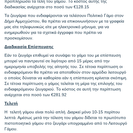
προπληρώσει τα τέλη του γάμου. Το κόστος αυτής της
διαδικασίας ανέρχεται στο ποσό των €128.15
Τα ζευγάρια που ενδιαφέρονται να τελέσουν Πολιτικό Γάμο στον
Δήμο Αμμοχώστου, θα πρέπει να επικοινωνήσουν με τα γραφεία
μας είτε τηλεφωνικώς είτε με ηλεκτρονικό μήνυμα, για να
ενημερωθούν για τα σχετικά έγγραφα που πρέπει να
προσκομίσουν.
Διαδικασία Επίσπευσης
Εάν το ζευγάρι επιθυμεί να συνάψει το γάμο του με επίσπευση
μπορεί να παντρευτεί σε λιγότερο από 15 μέρες από την
ημερομηνία υποβολής της αίτησής του. Σε τέτοια περίπτωση οι
ενδιαφερόμενοι θα πρέπει να αποταθούν στον αρμόδιο λειτουργό
ο οποίος δύναται να καθορίσει εάν η επίσπευση κρίνεται σκόπιμη.
Σε τέτοια περίπτωση ο γάμος τελείται τη μέρα της επιλογής του
ενδιαφερόμενου ζευγαριού. Το κόστος σε αυτή την περίπτωση
ανέρχεται στο ποσό των €281.92
Τελετή
Η τελετή γάμου είναι πολύ απλή. Διαρκεί μόνο 10-15 περίπου
λεπτά. Αμέσως μετά την τέλεση του γάμου δίδεται το πρωτότυπο
πιστοποιητικό γάμου στο ζευγάρι υπογραμμένο από το Λειτουργό
Γάμου.