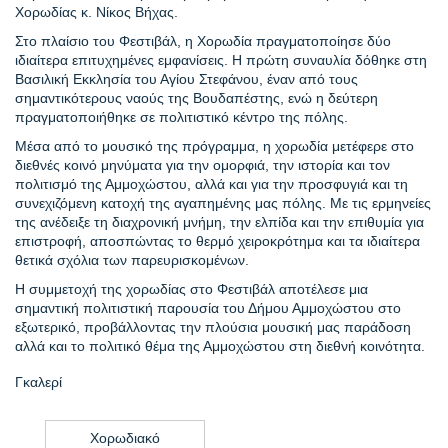
Χορωδίας κ. Νίκος Βήχας.
Στο πλαίσιο του Φεστιβάλ, η Χορωδία πραγματοποίησε δύο
ιδιαίτερα επιτυχημένες εμφανίσεις. Η πρώτη συναυλία δόθηκε στη
Βασιλική Εκκλησία του Αγίου Στεφάνου, έναν από τους
σημαντικότερους ναούς της Βουδαπέστης, ενώ η δεύτερη
πραγματοποιήθηκε σε πολιτιστικό κέντρο της πόλης.
Μέσα από το μουσικό της πρόγραμμα, η χορωδία μετέφερε στο
διεθνές κοινό μηνύματα για την ομορφιά, την ιστορία και τον
πολιτισμό της Αμμοχώστου, αλλά και για την προσφυγιά και τη
συνεχιζόμενη κατοχή της αγαπημένης μας πόλης. Με τις ερμηνείες
της ανέδειξε τη διαχρονική μνήμη, την ελπίδα και την επιθυμία για
επιστροφή, αποσπώντας το θερμό χειροκρότημα και τα ιδιαίτερα
θετικά σχόλια των παρευρισκομένων.
Η συμμετοχή της χορωδίας στο Φεστιβάλ αποτέλεσε μια
σημαντική πολιτιστική παρουσία του Δήμου Αμμοχώστου στο
εξωτερικό, προβάλλοντας την πλούσια μουσική μας παράδοση
αλλά και το πολιτικό θέμα της Αμμοχώστου στη διεθνή κοινότητα.
Γκαλερί
Χορωδιακό