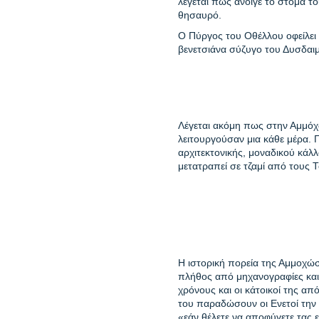
λέγεται πως άνοιγε το στόμα τ
θησαυρό.
Ο Πύργος του Οθέλλου οφείλει
βενετσιάνα σύζυγο του Δυσδαι
Λέγεται ακόμη πως στην Αμμόχ
λειτουργούσαν μια κάθε μέρα. 
αρχιτεκτονικής, μοναδικού κάλ
μετατραπεί σε
τζαμί
από τους Τ
Η ιστορική πορεία της Αμμοχώσ
πλήθος από μηχανογραφίες και
χρόνους και οι κάτοικοί της απ
του παραδώσουν οι Ενετοί τη
«εάν θέλετε να αποφύγετε τας ε