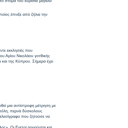
στο στόμα του εύρισκε μεγάλο
οίος έπνιξε από ζήλια την
ντε εκκλησιές που
του Αγίου Νικολάου γοτθικής
ήμ και της Κύπρου.
Σήμερα
έχει
υθεί μια αντίστροφη μέτρηση με
 πόλη, περνά δύσκολους
τελεσίγραφο που ζητούσε να
ος». Οι Ενετοί αρνούνται και