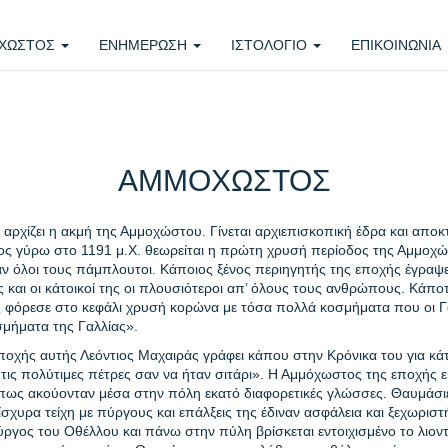
ΧΩΣΤΟΣ
ΕΝΗΜΕΡΩΣΗ
ΙΣΤΟΛΟΓΙΟ
ΕΠΙΚΟΙΝΩΝΙΑ
ΑΜΜΟΧΩΣΤΟΣ
ρχίζει η ακμή της Αμμοχώστου. Γίνεται αρχιεπισκοπική έδρα και αποκτά
ς γύρω στο 1191 μ.Χ. θεωρείται η πρώτη χρυσή περίοδος της Αμμοχώστ
ταν όλοι τους πάμπλουτοι. Κάποιος ξένος περιηγητής της εποχής έγραψε
ις και οι κάτοικοί της οι πλουσιότεροι απ’ όλους τους ανθρώπους. Κάπ
 φόρεσε στο κεφάλι χρυσή κορώνα με τόσα πολλά κοσμήματα που οι Γάλ
σμήματα της Γαλλίας».
οχής αυτής Λεόντιος Μαχαιράς γράφει κάπου στην Κρόνικα του για κά
 τις πολύτιμες πέτρες σαν να ήταν σιτάρι». Η Αμμόχωστος της εποχής εκ
 πως ακούονταν μέσα στην πόλη εκατό διαφορετικές γλώσσες. Θαυμάσιε
ίσχυρα τείχη με πύργους και επάλξεις της έδιναν ασφάλεια και ξεχωριστή
ργος του Οθέλλου και πάνω στην πύλη βρίσκεται εντοιχισμένο το λιον