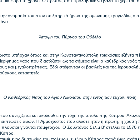
ου μια φορά το χρόνο. Ο πρώτος που προλάβαινε να βάλει το χέρι του 
 την ονομασία του στον σαιξπηρικό ήρωα της ομώνυμης τραγωδίας ο οπ
μόνα.
Άποψη του Πύργου του Οθέλλο
ωστο υπήρχαν όπως και στην Κωνσταντινούπολη τριακόσιες εξήντα πέ
Περίφημος ναός που διασώζεται ως τα σήμερα είναι ο καθεδρικός ναός 
λους και μεγαλοπρέπειας. Εδώ στέφονταν οι βασιλείς και της Ιερουσαλ
ούρκους κατακτητές
.
Ο Καθεδρικός Ναός του Αγίου Νικολάου στην εντός των τειχών πόλη
του συνεχίζεται και ακολουθεί την τύχη της υπόλοιπης Κύπρου. Ακολο
 εκπτώσεις αξιών. Η Αμμόχωστος που άλλοτε ήταν η πρώτη, η χρυσή
ό πλούσιοι γίνονται πάμφτωχοι.
Ο Σουλτάνος Σελίμ Β’ στέλλει το 1570 
ν Κύπρο.
πικείμενας δυστυχίας του πολέμου, τι είναι η Κύπρος παρά ένας σκόπελ