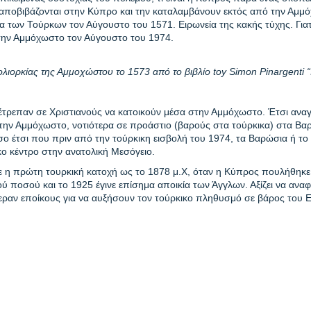
ι αποβιβάζονται στην Κύπρο και την καταλαμβάνουν εκτός από την Αμμ
ια των Τούρκων τον Αύγουστο του 1571. Ειρωνεία της κακής τύχης. Γιατί
την Αμμόχωστο τον Αύγουστο του 1974.
ολιορκίας της Αμμοχώστου το 1573 από το βιβλίο
toy
Simon
Pinargenti
“
έτρεπαν σε Χριστιανούς να κατοικούν μέσα στην Αμμόχωστο. Έτσι αναγκ
 την Αμμόχωστο, νοτιότερα σε προάστιο (βαρούς στα τούρκικα) στα Β
όσο έτσι που πριν από την τούρκικη εισβολή του 1974, τα Βαρώσια ή τ
κο κέντρο στην ανατολική Μεσόγειο.
σε η πρώτη τουρκική κατοχή ως το 1878 μ.Χ, όταν η Κύπρος πουλήθηκ
ού ποσού και το 1925 έγινε επίσημα αποικία των Άγγλων. Αξίζει να ανα
φεραν εποίκους για να αυξήσουν τον τούρκικο πληθυσμό σε βάρος του Ε