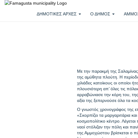
ΔΗΜΟΤΙΚΕΣ ΑΡΧΕΣ
Ο ΔΗΜΟΣ
ΑΜΜΟ
Με την παρακμή της Σαλαμίνας α
της αμύθητα πλούτη. Η περίοδο
χιλιάδες κατοίκους οι οποίοι ή
πλουσιότερη απ’ όλες τις πόλε
αρραβώνιασε την κόρη του, της
αξία της ξεπερνούσε όλα τα κο
Ο γνωστός χρονογράφος της επ
«Σκορπίζει τα μαργαριτάρια και
κοσμοπολίτικο κέντρο. Λέγεται
ναοί στόλιζαν την πόλη και παν
της Αμμοχώστου βρίσκεται ο πύ