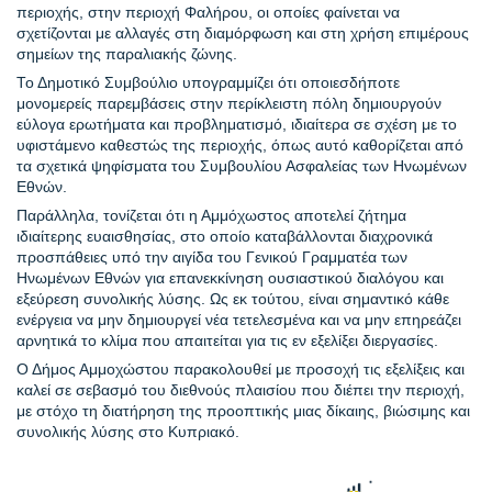
περιοχής, στην περιοχή Φαλήρου, οι οποίες φαίνεται να 
σχετίζονται με αλλαγές στη διαμόρφωση και στη χρήση επιμέρους 
σημείων της παραλιακής ζώνης.
Το Δημοτικό Συμβούλιο υπογραμμίζει ότι οποιεσδήποτε 
μονομερείς παρεμβάσεις στην περίκλειστη πόλη δημιουργούν 
εύλογα ερωτήματα και προβληματισμό, ιδιαίτερα σε σχέση με το 
υφιστάμενο καθεστώς της περιοχής, όπως αυτό καθορίζεται από 
τα σχετικά ψηφίσματα του Συμβουλίου Ασφαλείας των Ηνωμένων 
Εθνών.
Παράλληλα, τονίζεται ότι η Αμμόχωστος αποτελεί ζήτημα 
ιδιαίτερης ευαισθησίας, στο οποίο καταβάλλονται διαχρονικά 
προσπάθειες υπό την αιγίδα του Γενικού Γραμματέα των 
Ηνωμένων Εθνών για επανεκκίνηση ουσιαστικού διαλόγου και 
εξεύρεση συνολικής λύσης. Ως εκ τούτου, είναι σημαντικό κάθε 
ενέργεια να μην δημιουργεί νέα τετελεσμένα και να μην επηρεάζει 
αρνητικά το κλίμα που απαιτείται για τις εν εξελίξει διεργασίες.
Ο Δήμος Αμμοχώστου παρακολουθεί με προσοχή τις εξελίξεις και 
καλεί σε σεβασμό του διεθνούς πλαισίου που διέπει την περιοχή, 
με στόχο τη διατήρηση της προοπτικής μιας δίκαιης, βιώσιμης και 
συνολικής λύσης στο Κυπριακό.