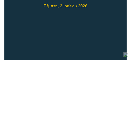
Πέμπτη, 2 Ιουλίου 2026
Χορωδιακό Φεστιβάλ στη Βουδαπέστη
Τετάρτη, 1 Ιουλίου 2026